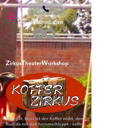
rudi@rudi.show
Z
T
W
irkus
heater
orkshop
Nun gut, klein ist der Koffer nicht, den
Rudi da mit sich herumschleppt - sollte