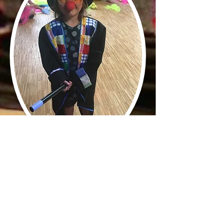
Showkellner
Closeup-Zauberer
Stelzenläufer
mobile
0171.1948090