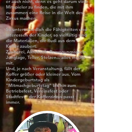
er auch nicht, denn es geht darum viele
Mitspieler zu finden, die mit ihm
zusammen eine Reise in die Welt des
Zirkus machen.
So unterschiedlich die Fähigkeiten und
Interessen der Kinder, so vielfältig sind
die Materialien, die Rudi aus dem
Koffer zaubert.
Zauberei, Akrobatik, Bewegungsspiele,
Junglage, Teller, Stelzen... alles mußte
mit.
Und, je nach Veranstaltung, fällt der
Koffer größer oder kleiner aus. Vom
Kindergeburtstag als
"Mitmachgeburtstag" bis hin zum
Betriebsfest, Vereinsfest oder
Stadtfest - der Kofferzirkus passt
immer.